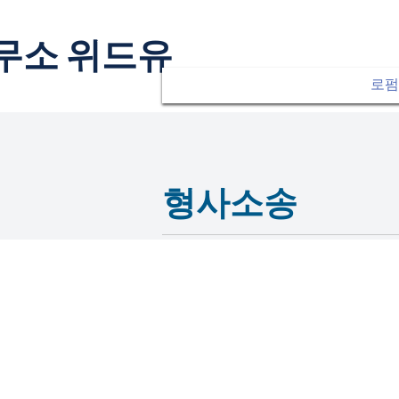
무소 위드유
로펌
​형사소송