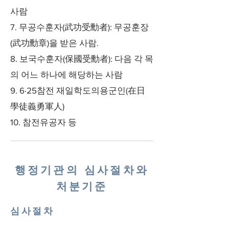
사람
7. 무공수훈자(武功受勳者): 무공훈장
(武功勳章)을 받은 사람.
8. 보국수훈자(保國受勳者): 다음 각 목
의 어느 하나에 해당하는 사람
9. 6·25참전 재일학도의용군인(在日
學徒義勇軍人)
10. 참전유공자 등
행정기관의 심사절차와
처분기준
심사절차