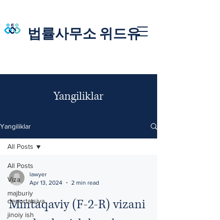
법률사무소 위드유
Yangiliklar
Yangiliklar
All Posts
All Posts
lawyer
Viza
Apr 13, 2024
2 min read
majburiy
Mintaqaviy (F-2-R) vizani
deportatsiya
jinoiy ish