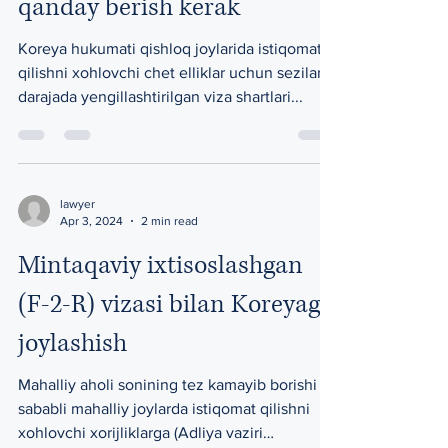
qanday berish kerak
Koreya hukumati qishloq joylarida istiqomat
qilishni xohlovchi chet elliklar uchun sezilarli
darajada yengillashtirilgan viza shartlari...
lawyer
Apr 3, 2024
2 min read
Mintaqaviy ixtisoslashgan
(F-2-R) vizasi bilan Koreyaga
joylashish
Mahalliy aholi sonining tez kamayib borishi
sababli mahalliy joylarda istiqomat qilishni
xohlovchi xorijliklarga (Adliya vaziri