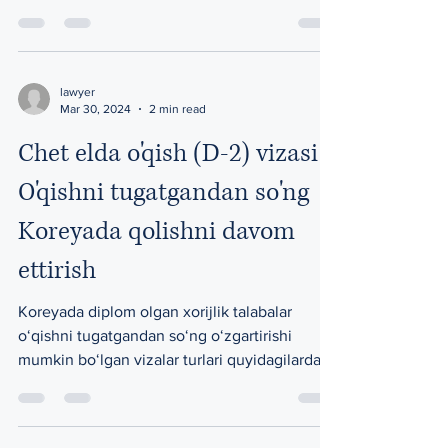
tomonidan...
lawyer
Mar 30, 2024
2 min read
Chet elda o'qish (D-2) vizasi
O'qishni tugatgandan so'ng
Koreyada qolishni davom
ettirish
Koreyada diplom olgan xorijlik talabalar
oʻqishni tugatgandan soʻng oʻzgartirishi
mumkin boʻlgan vizalar turlari quyidagilardan
iborat....