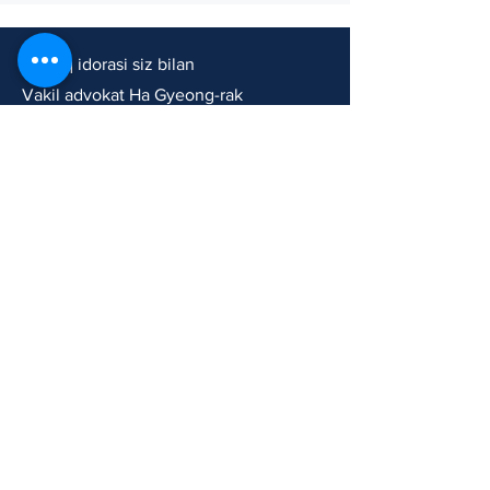
Huquq idorasi siz bilan
Vakil advokat Ha Gyeong-rak
Korxonaning ro‘yxatga olish raqami:
802-36-01141
Rad etish to'g'risidagi bildirishnoma
Foydalanish shartlari
Maxfiylik siyosati
202-xona, Sejin Bronzevil, 899
Deogyeong-daero, Paldal-gu,
Suvon-si, Kyonnggido
Email : info@immikr.com
Tel:
031-8019-9328
/ Faks:
031-688-
1245