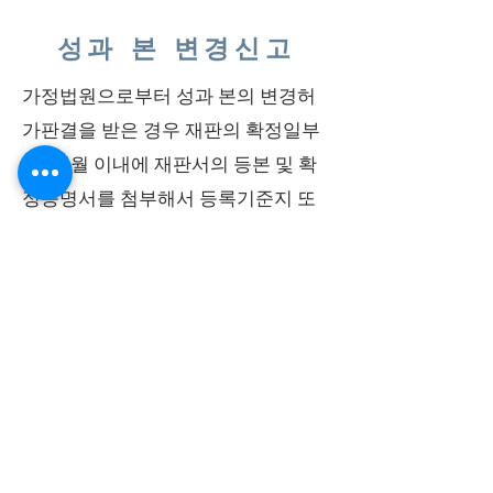
성과 본 변경신고
가정법원으로부터 성과 본의 변경허
가판결을 받은 경우 재판의 확정일부
터 1개월 이내에 재판서의 등본 및 확
정증명서를 첨부해서 등록기준지 또
는 주소지 관할 시청·구청·읍사무소 또
는 면사무소에 성과 본 변경신고를 해
야 합니다(「가족관계의 등록 등에 관
한 법률」 제100조).
​สำนักงานกฎหมายกับคุณ
​ตัวแทนอัยการ ฮา คยองรัก
หมายเลขทะเบียนธุรกิจ:
802-36-01141