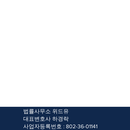
​법률사무소 위드유
​대표변호사 하경락
사업자등록번호 : 802-36-01141