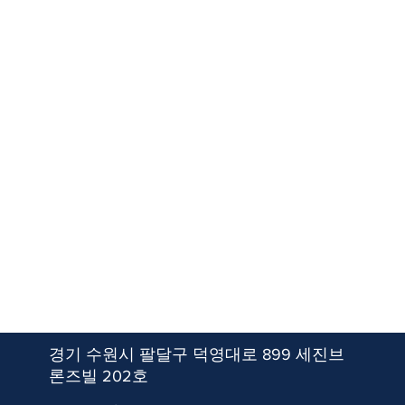
경기 수원시 팔달구 덕영대로 899 세진브
론즈빌 202호