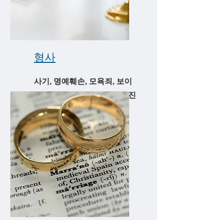
​형사
사기, 명예훼손, 모욕죄, 보이
스피싱 등 수많은 형사사건 진
행. 불송치,구속 사건