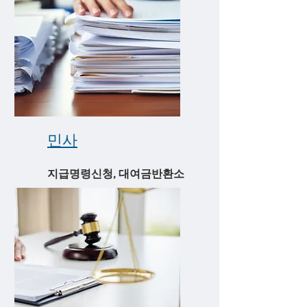
​민사
지급명령신청, 대여금반환소
송, 물품대금소송, 약정금소
송, 사해행위 취소소송 등