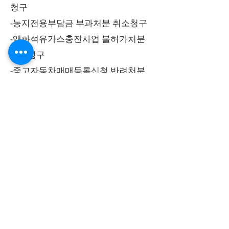
청구
-농지전용부담금 부과처분 취소청구
-액화석유가스충전사업 불허가처분
취소청구
-중고자동차매매등록신청 반려처분
취소청구
-총포소지허가 거부처분 취소청구
-기타 행정관청의 불허가 취소청구
​법률사무소 위드유
​대표변호사 하경락
사업자등록번호 :
802-36-01141
​면책 공고
이용약관