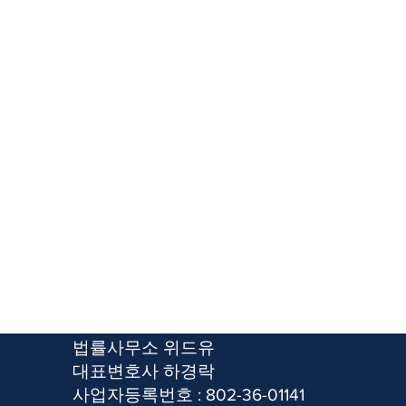
​법률사무소 위드유
​대표변호사 하경락
사업자등록번호 : 802-36-01141