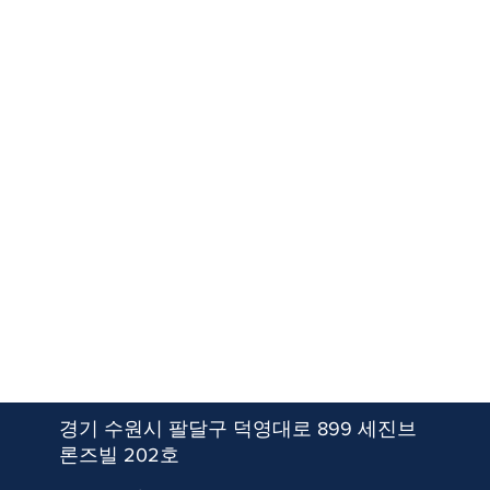
경기 수원시 팔달구 덕영대로 899 세진브
론즈빌 202호