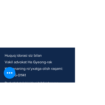
Huquq idorasi siz bilan
Vakil advokat Ha Gyeong-rak
Korxonaning ro‘yxatga olish raqami:
802-36-01141
Rad etish to'g'risidagi bildirishnoma
Foydalanish shartlari
Maxfiylik siyosati