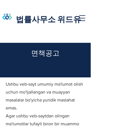
법률사무소 위드유
면책공고
Ushbu veb-sayt umumiy ma'lumot olish
uchun mo'ljallangan va muayyan
masalalar bo'yicha yuridik maslahat
emas.
Agar ushbu veb-saytdan olingan
ma'lumotlar tufayli biron bir muammo