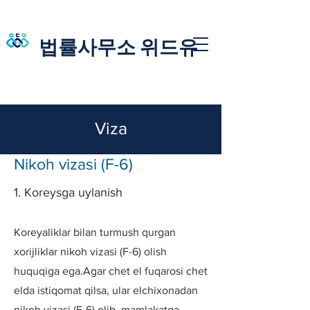
법률사무소 위드유
Viza
Nikoh vizasi (F-6)
1. Koreysga uylanish
Koreyaliklar bilan turmush qurgan
xorijliklar nikoh vizasi (F-6) olish
huquqiga ega.Agar chet el fuqarosi chet
elda istiqomat qilsa, ular elchixonadan
nikoh vizasi (F-6) olib, mamlakatga