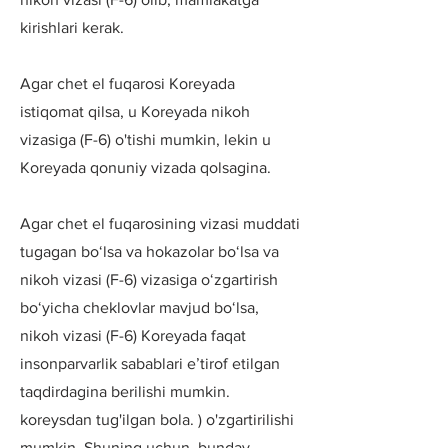
kirishlari kerak.
Agar chet el fuqarosi Koreyada
istiqomat qilsa, u Koreyada nikoh
vizasiga (F-6) o'tishi mumkin, lekin u
Koreyada qonuniy vizada qolsagina.
Agar chet el fuqarosining vizasi muddati
tugagan boʻlsa va hokazolar boʻlsa va
nikoh vizasi (F-6) vizasiga oʻzgartirish
boʻyicha cheklovlar mavjud boʻlsa,
nikoh vizasi (F-6) Koreyada faqat
insonparvarlik sabablari eʼtirof etilgan
taqdirdagina berilishi mumkin.
koreysdan tug'ilgan bola. ) o'zgartirilishi
mumkin. Shuning uchun, bunday