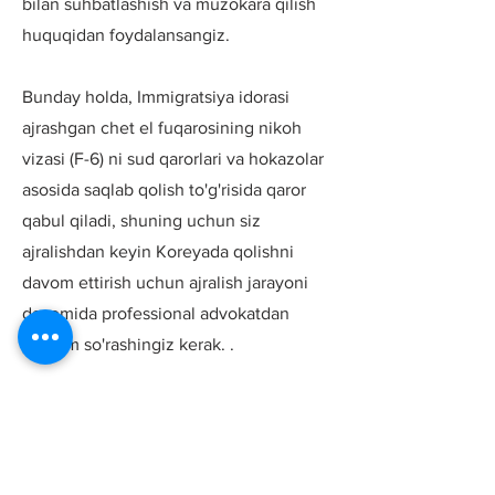
bilan suhbatlashish va muzokara qilish
huquqidan foydalansangiz.
Bunday holda, Immigratsiya idorasi
ajrashgan chet el fuqarosining nikoh
vizasi (F-6) ni sud qarorlari va hokazolar
asosida saqlab qolish to'g'risida qaror
qabul qiladi, shuning uchun siz
ajralishdan keyin Koreyada qolishni
davom ettirish uchun ajralish jarayoni
davomida professional advokatdan
yordam so'rashingiz kerak. .
Huquq idorasi siz bilan
Vakil advokat Ha Gyeong-rak