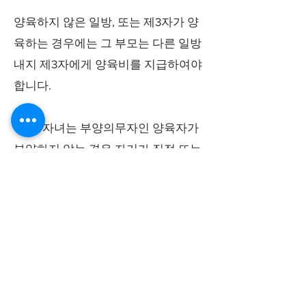
양육하지 않은 일방, 또는 제3자가 양
육하는 경우에는 그 부모는 다른 일방
내지 제3자에게 양육비를 지급하여야
합니다.
특히, 자녀는 부양의무자인 양육자가
부양하지 않는 경우 자기가 직접 또는
자기의 법정대리인을 통하여 장래 자
기가 성년에 이르기까지의 부양료(양
육비)를 청구할 수 있고(대법원
1972.7.11선고72므5판결), 양육한 일방
이 상대방에게 기왕에 지출한 양육비
의 상환을 청구할 수 있고(대법원
1994.5.13선고 92스31결정), 장래 소요