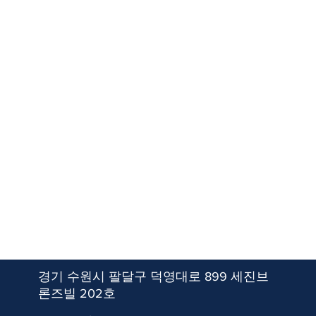
경기 수원시 팔달구 덕영대로 899 세진브
론즈빌 202호