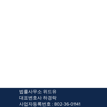
​법률사무소 위드유
​대표변호사 하경락
사업자등록번호 : 802-36-01141